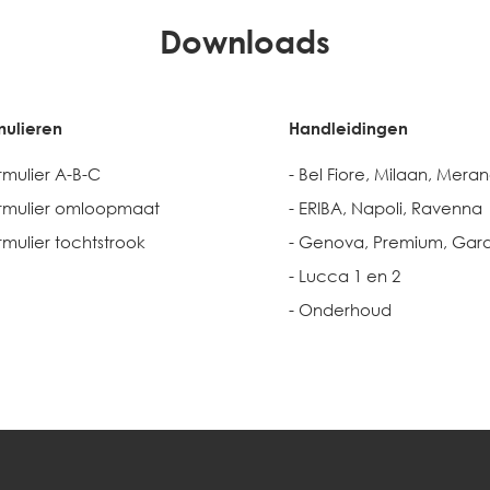
Downloads
ulieren
Handleidingen
rmulier A-B-C
- Bel Fiore, Milaan, Mera
rmulier omloopmaat
- ERIBA, Napoli, Ravenna
rmulier tochtstrook
- Genova, Premium, Gar
- Lucca 1 en 2
- Onderhoud