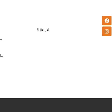
Prijslijst
no
da