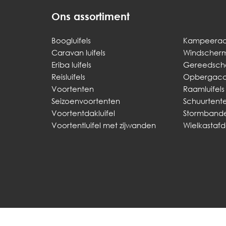
Ons assortiment
Boogluifels
Kampeerac
Caravan luifels
Windscher
Eriba luifels
Gereedsch
Reisluifels
Opbergacce
Voortenten
Raamluifels
Seizoenvoortenten
Schuurtent
Voortentdakluifel
Stormband
Voortentluifel met zijwanden
Wielkastaf