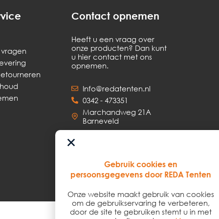
rvice
Contact opnemen
Heeft u een vraag over
onze producten? Dan kunt
 vragen
u hier contact met ons
levering
opnemen.
Retourneren
rhoud
Info@redatenten.nl
nemen
0342 - 473351
Marchandweg 21A
Barneveld
Gebruik cookies en
persoonsgegevens door REDA Tenten
Onze website maakt gebruik van cookies
om de gebruikservaring te verbeteren,
door de site te gebruiken stemt u in met