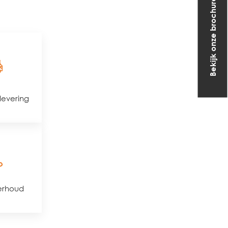
Bekijk onze brochure
 levering
erhoud