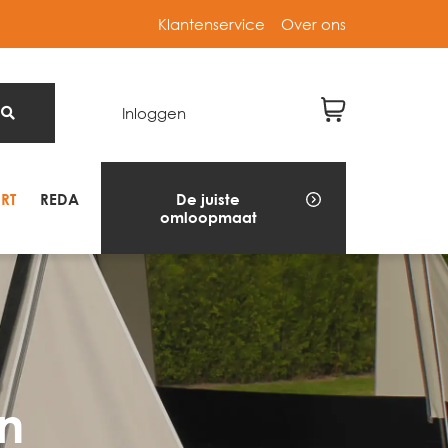
Klantenservice
Over ons
Inloggen
RT
REDA
De juiste
omloopmaat
n