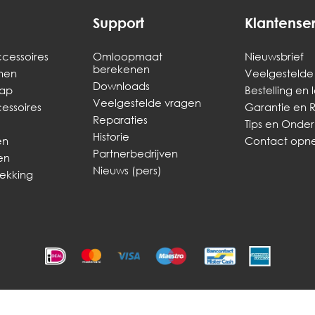
Support
Klantense
cessoires
Omloopmaat
Nieuwsbrief
berekenen
men
Veelgestelde
Downloads
ap
Bestelling en 
Veelgestelde vragen
ssoires
Garantie en 
Reparaties
Tips en Onde
Historie
en
Contact op
Partnerbedrijven
en
Nieuws (pers)
dekking