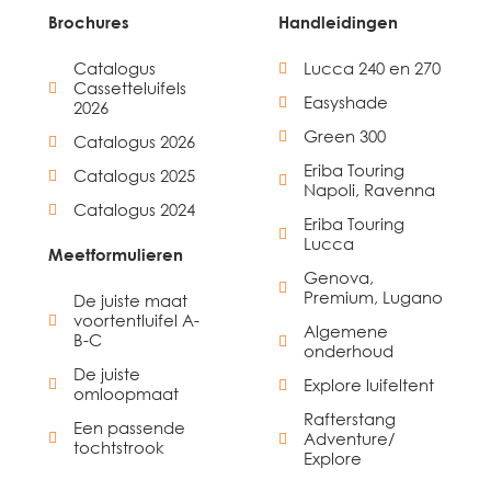
Brochures
Handleidingen
Catalogus
Lucca 240 en 270
Cassetteluifels
Easyshade
2026
Green 300
Catalogus 2026
Eriba Touring
Catalogus 2025
Napoli, Ravenna
Catalogus 2024
Eriba Touring
Lucca
Meetformulieren
Genova,
Premium, Lugano
De juiste maat
voortentluifel A-
Algemene
B-C
onderhoud
De juiste
Explore luifeltent
omloopmaat
Rafterstang
Een passende
Adventure/
tochtstrook
Explore