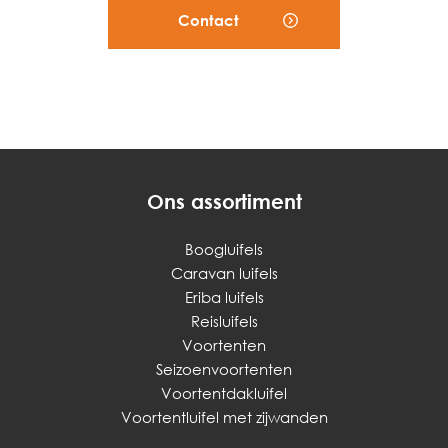
Contact
Ons assortiment
Boogluifels
Caravan luifels
Eriba luifels
Reisluifels
Voortenten
Seizoenvoortenten
Voortentdakluifel
Voortentluifel met zijwanden