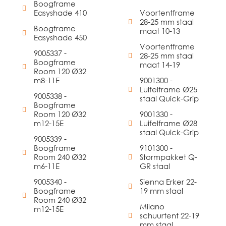
Boogframe
Easyshade 410
Voortentframe
28-25 mm staal
Boogframe
maat 10-13
Easyshade 450
Voortentframe
9005337 -
28-25 mm staal
Boogframe
maat 14-19
Room 120 Ø32
m8-11E
9001300 -
Luifelframe Ø25
9005338 -
staal Quick-Grip
Boogframe
Room 120 Ø32
9001330 -
m12-15E
Luifelframe Ø28
staal Quick-Grip
9005339 -
Boogframe
9101300 -
Room 240 Ø32
Stormpakket Q-
m6-11E
GR staal
9005340 -
Sienna Erker 22-
Boogframe
19 mm staal
Room 240 Ø32
Milano
m12-15E
schuurtent 22-19
mm staal