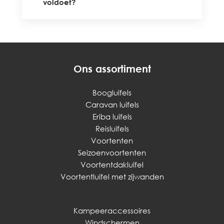
voldoet?
Ons assortiment
Boogluifels
Caravan luifels
Eriba luifels
Reisluifels
Voortenten
Seizoenvoortenten
Voortentdakluifel
Voortentluifel met zijwanden
Kampeeraccessoires
Windschermen