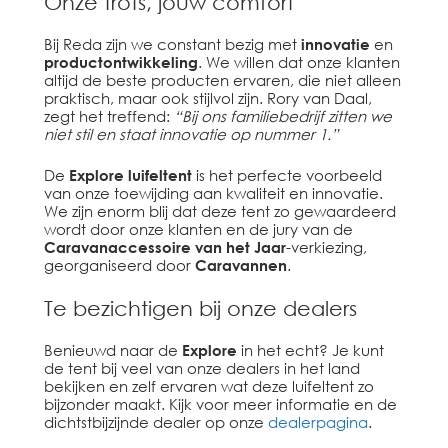
Onze trots, jouw comfort
Bij Reda zijn we constant bezig met
innovatie
en
productontwikkeling
. We willen dat onze klanten
altijd de beste producten ervaren, die niet alleen
praktisch, maar ook stijlvol zijn. Rory van Daal,
zegt het treffend:
“Bij ons familiebedrijf zitten we
niet stil en staat innovatie op nummer 1.”
De
Explore luifeltent
is het perfecte voorbeeld
van onze toewijding aan kwaliteit en innovatie.
We zijn enorm blij dat deze tent zo gewaardeerd
wordt door onze klanten en de jury van de
Caravanaccessoire van het Jaar
-verkiezing,
georganiseerd door
Caravannen
.
Te bezichtigen bij onze dealers
Benieuwd naar de
Explore
in het echt? Je kunt
de tent bij veel van onze dealers in het land
bekijken en zelf ervaren wat deze luifeltent zo
bijzonder maakt. Kijk voor meer informatie en de
dichtstbijzijnde dealer op onze
dealerpagina
.