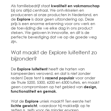
Als familiebedrijf staat
kwaliteit en vakmanschap
bij ons altijd centraal. We ontwikkelen en
produceren al onze producten in Nederland, en
de
Explore
is daar geen uitzondering op. Deze
prijs is een enorme erkenning voor ons werk en
de toewijding die we elke dag in ons product
steken. We geloven in innovatie, en dit is de
perfecte bevestiging dat we op de goede weg
zijn.
Wat maakt de Explore luifeltent zo
bijzonder?
De
Explore luifeltent
heeft de harten van
kampeerders veroverd, en dat is niet zonder
reden! Deze tent is
razend populair
voor onder
de Thule 5200, 5300, 6200 en 6300 luifels, en maakt
geen compromissen op het gebied van
design,
functionaliteit en gemak
.
Wat de
Explore
uniek maakt? Ten eerste het
lichte gewicht
, waardoor hij makkelijk op te
zetten is, zelfs voor de minder ervaren