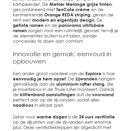
kampeerder. De
Mehler Melange grijze tinten
,
gecombineerd met
TenCate crème
en de
kenmerkende
Orange REDA striping
, geven de
tent een
modern en eigentijds design
. De
getinte ramen
en de
panorama uitritsbare
ramen
zorgen voor een ruimtelijk gevoel, terwijl je
de elementen buiten kunt laten, zonder
concessies te doen aan comfort.
Innovatie en gemak: eenvoud in
opbouwen
Een ander groot voordeel van de
Explore
is hoe
eenvoudig je hem opzet
. De
zijwanden
hangen
gemakkelijk aan de
aluminium rafter stang
, die
je moeiteloos in de Thule luifel monteert. Dankzij
de
klittenband aansluitingen
sluit de
voorwand
perfect aan op de zijwanden, zodat alles
naadloos
in elkaar past.
Zeker voor
warme dagen
is de
24 uurs ventilatie
op de zijkanten van de zijwanden een enorme
plus. Deze ventilatiekleppen zijn afgedicht met