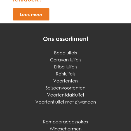
Lees meer
Ons assortiment
Boogluifels
Caravan luifels
Eriba luifels
Reisluifels
Voortenten
Seizoenvoortenten
Voortentdakluifel
Voortentluifel met zijwanden
Kampeeraccessoires
Windschermen