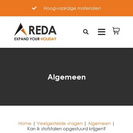
Hoogwaardige materialen
Algemeen
Home
|
Veelgestelde vragen
|
Algemeen
|
Kan ik stofstalen opgestuurd krijgen?