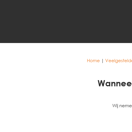
Home
|
Veelgesteld
Wanneer
Wij nemen