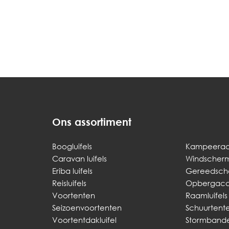
Ons assortiment
Boogluifels
Kampeerac
Caravan luifels
Windscher
Eriba luifels
Gereedsch
Reisluifels
Opbergacce
Voortenten
Raamluifels
Seizoenvoortenten
Schuurtent
Voortentdakluifel
Stormband