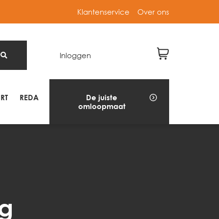
Klantenservice
Over ons
Inloggen
RT
REDA
De juiste
omloopmaat
ng