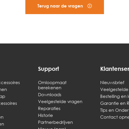
Terug naar de vragen
Support
Klantense
cessoires
Omloopmaat
Nieuwsbrief
berekenen
men
Veelgestelde
Downloads
ap
Bestelling en 
Veelgestelde vragen
ssoires
Garantie en 
Reparaties
Tips en Onde
Historie
en
Contact op
Partnerbedrijven
en