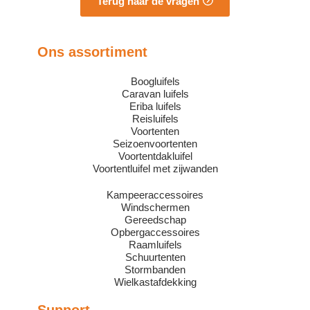
Terug naar de vragen
Ons assortiment
Boogluifels
Caravan luifels
Eriba luifels
Reisluifels
Voortenten
Seizoenvoortenten
Voortentdakluifel
Voortentluifel met zijwanden
Kampeeraccessoires
Windschermen
Gereedschap
Opbergaccessoires
Raamluifels
Schuurtenten
Stormbanden
Wielkastafdekking