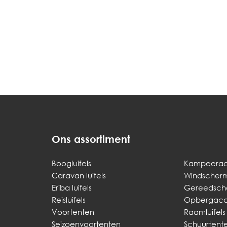
Ons assortiment
Boogluifels
Kampeerac
Caravan luifels
Windscher
Eriba luifels
Gereedsch
Reisluifels
Opbergacce
Voortenten
Raamluifels
Seizoenvoortenten
Schuurtent