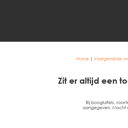
Home
|
Veelgestelde v
Zit er altijd een 
Bij boogluifels, voo
aangegeven. Mocht u 