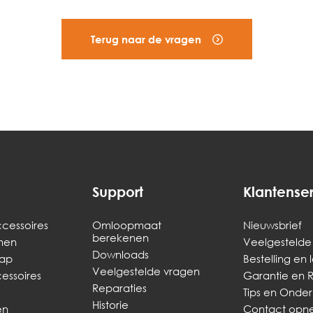
Terug naar de vragen
Support
Klantense
cessoires
Omloopmaat
Nieuwsbrief
berekenen
men
Veelgestelde
Downloads
ap
Bestelling en 
Veelgestelde vragen
ssoires
Garantie en 
Reparaties
Tips en Onde
Historie
en
Contact op