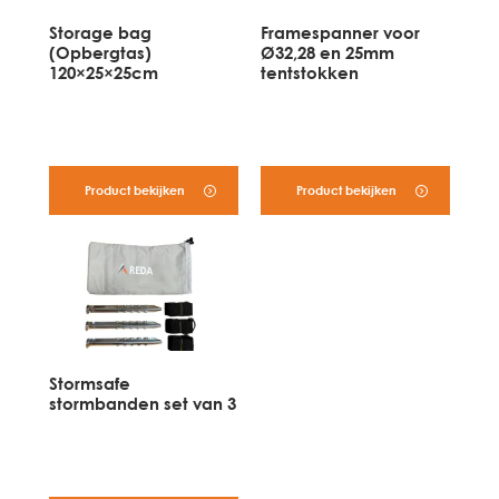
Storage bag
Framespanner voor
(Opbergtas)
Ø32,28 en 25mm
120×25×25cm
tentstokken
Product bekijken
Product bekijken
Stormsafe
stormbanden set van 3