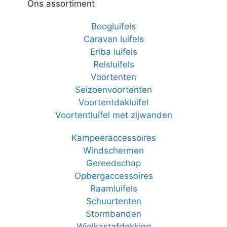
Ons assortiment
Boogluifels
Caravan luifels
Eriba luifels
Reisluifels
Voortenten
Seizoenvoortenten
Voortentdakluifel
Voortentluifel met zijwanden
Kampeeraccessoires
Windschermen
Gereedschap
Opbergaccessoires
Raamluifels
Schuurtenten
Stormbanden
Wielkastafdekking