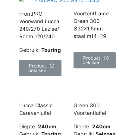
Voortentframe
FrontPRO
Green 300
voorwand Lucca
Ø32×1,5mm
240/270 Lazise/
staal m14 -19
Room 120/240
Gebruik
:
Touring
Product
bekijken
Product
bekijken
Lucca Classic
Green 300
Caravanluifel
Voortentluifel
Diepte
:
240cm
Diepte
:
240cm
Gebruik
:
Touring
Gebruik
:
Seizoen