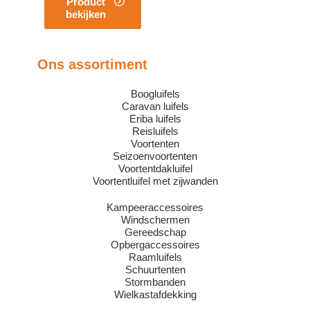
Product
bekijken
Ons assortiment
Boogluifels
Caravan luifels
Eriba luifels
Reisluifels
Voortenten
Seizoenvoortenten
Voortentdakluifel
Voortentluifel met zijwanden
Kampeeraccessoires
Windschermen
Gereedschap
Opbergaccessoires
Raamluifels
Schuurtenten
Stormbanden
Wielkastafdekking