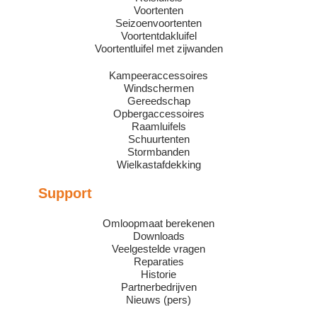
Voortenten
Seizoenvoortenten
Voortentdakluifel
Voortentluifel met zijwanden
Kampeeraccessoires
Windschermen
Gereedschap
Opbergaccessoires
Raamluifels
Schuurtenten
Stormbanden
Wielkastafdekking
Support
Omloopmaat berekenen
Downloads
Veelgestelde vragen
Reparaties
Historie
Partnerbedrijven
Nieuws (pers)