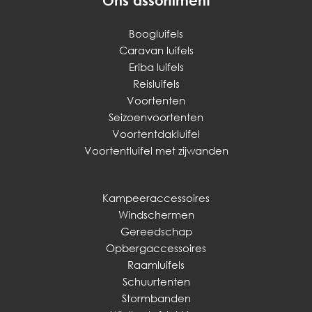
Ons assortiment
Boogluifels
Caravan luifels
Eriba luifels
Reisluifels
Voortenten
Seizoenvoortenten
Voortentdakluifel
Voortentluifel met zijwanden
Kampeeraccessoires
Windschermen
Gereedschap
Opbergaccessoires
Raamluifels
Schuurtenten
Stormbanden