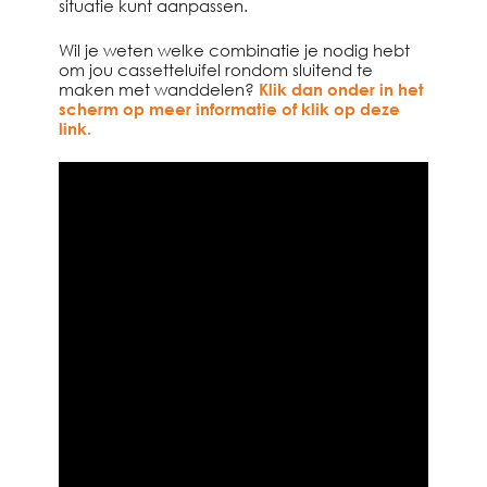
situatie kunt aanpassen.
Wil je weten welke combinatie je nodig hebt
om jou cassetteluifel rondom sluitend te
maken met wanddelen?
Klik dan onder in het
scherm op meer informatie of klik op deze
link.