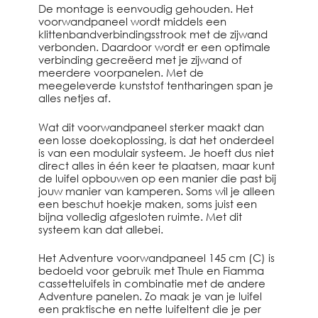
De montage is eenvoudig gehouden. Het
voorwandpaneel wordt middels een
klittenbandverbindingsstrook met de zijwand
verbonden. Daardoor wordt er een optimale
verbinding gecreëerd met je zijwand of
meerdere voorpanelen. Met de
meegeleverde kunststof tentharingen span je
alles netjes af.
Wat dit voorwandpaneel sterker maakt dan
een losse doekoplossing, is dat het onderdeel
is van een modulair systeem. Je hoeft dus niet
direct alles in één keer te plaatsen, maar kunt
de luifel opbouwen op een manier die past bij
jouw manier van kamperen. Soms wil je alleen
een beschut hoekje maken, soms juist een
bijna volledig afgesloten ruimte. Met dit
systeem kan dat allebei.
Het Adventure voorwandpaneel 145 cm (C) is
bedoeld voor gebruik met Thule en Fiamma
cassetteluifels in combinatie met de andere
Adventure panelen. Zo maak je van je luifel
een praktische en nette luifeltent die je per