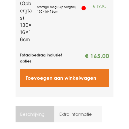
€
19,95
Storage bag (Opbergtas)
130×16×16cm
€
165,00
Totaalbedrag inclusief
opties
Toevoegen aan winkelwagen
Vind een dealer
Beschrijving
Extra informatie