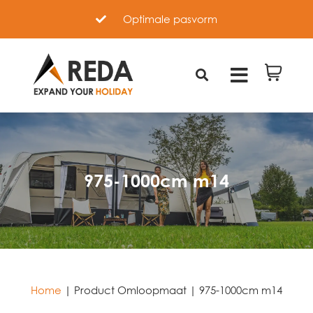
Optimale pasvorm
975-1000cm m14
Home
|
Product Omloopmaat
|
975-1000cm m14