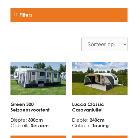
Filters
Green 300
Lucca Classic
Seizoensvoortent
Caravanluifel
Diepte
:
300cm
Diepte
:
240cm
Gebruik
:
Seizoen
Gebruik
:
Touring