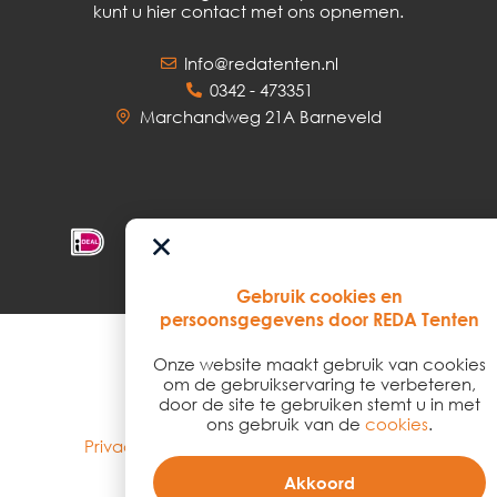
kunt u hier contact met ons opnemen.
Info@redatenten.nl
0342 - 473351
Marchandweg 21A Barneveld
Gebruik cookies en
persoonsgegevens door REDA Tenten
Onze website maakt gebruik van cookies
© 2026
om de gebruikservaring te verbeteren,
door de site te gebruiken stemt u in met
ons gebruik van de
cookies
.
Privacy policy
–
Algemene voorwaarden
Akkoord