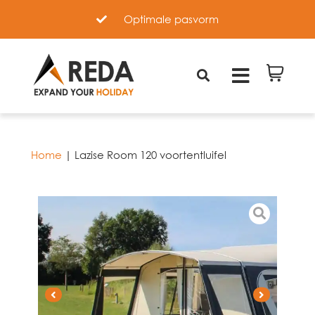
e pasvorm
Hoogwaardige material
Home
|
Lazise Room 120 voortentluifel