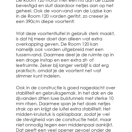
De Room 120 wordt met een rits aan de Lazise
bevestigd en sluit daardoor netjes aan op het
geheel. Ook de voorwand van de Lazise kan
in de Room 120 worden geritst, zo creeer je
een 390cm diepe voortent!
Wat deze voortentluifel in gebruik sterk maakt,
is dat hij meer doet dan alleen wat extra
overkapping geven. De Room 120 kan
namelijk ook worden uitgebreid met een
tussenwand. Daarmee deel je de ruimte op in
een droge instap en een extra zit- of
leefruimte. Zeker bij langer verblijf is dat erg
praktisch, omdat je de voortent net wat
slimmer kunt indelen.
Ook in de constructie is goed nagedacht over
stabiliteit en gebruiksgemak. In het dak en de
zijwanden zitten luxe buistunnels met sterke 10
mm ritsen. Daarmee span je het doek netjes
strak op en krijgt de luifel extra stabiliteit. Het
midden-kruisstuk is opklapbaar, zodat je wel
de stevigheid van de constructie hebt, maar
niet onnodig tegen een middenpaal aankijkt.
Dat geeft een veel opener gevoel onder de