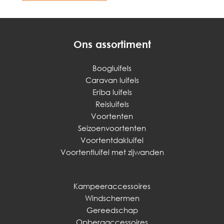
Ons assortiment
Boogluifels
Caravan luifels
Eriba luifels
Reisluifels
Voortenten
Seizoenvoortenten
Voortentdakluifel
Voortentluifel met zijwanden
Kampeeraccessoires
Windschermen
Gereedschap
Opbergaccessoires