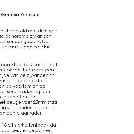
de Genova Premium
 uitgebreid met drie type
eze panorama zijwanden
voor seizoengebruik. De
spiraalrits aan het dak
nden zitten buistunnels met
ntstokken ritsen voor een
ijde van de zijwanden zit
zijwanden mooi op de
sen de voortent en de
abiliseren raden wij aan
 te schaffen. Het
 met beugelvoet 25mm staal
tang voor onder de ramen
een echte aanrader!
-18 dit sterke tentdoek dat
 voor seizoengebruik en