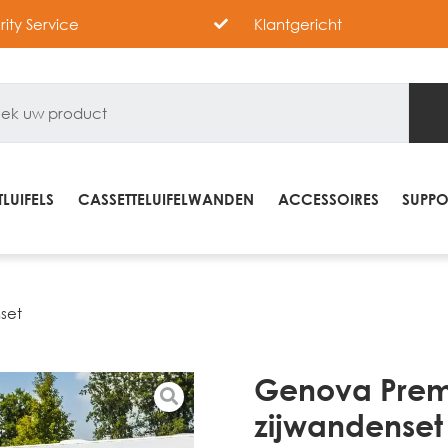
ority Service
Klantgericht
LUIFELS
CASSETTELUIFELWANDEN
ACCESSOIRES
SUPPO
set
Genova Pre
zijwandenset