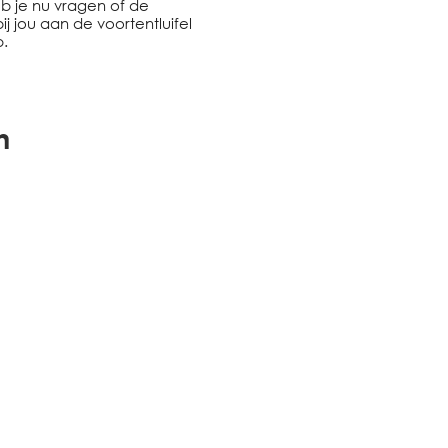
b je nu vragen of de
jou aan de voortentluifel
.
n