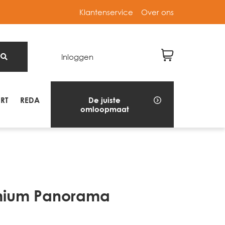
Klantenservice
Over ons
Inloggen
RT
REDA
De juiste
omloopmaat
mium Panorama