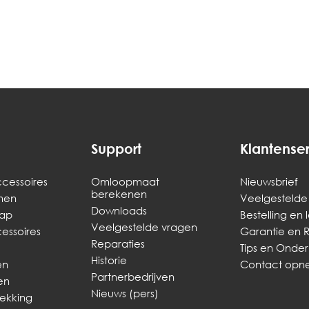
Support
Klantense
cessoires
Omloopmaat
Nieuwsbrief
berekenen
men
Veelgestelde
Downloads
ap
Bestelling en 
Veelgestelde vragen
ssoires
Garantie en 
Reparaties
Tips en Onde
Historie
en
Contact op
Partnerbedrijven
en
Nieuws (pers)
dekking