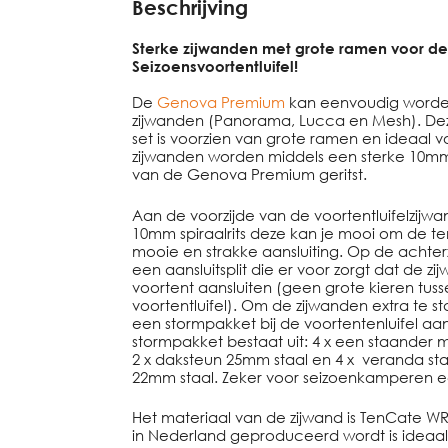
Beschrijving
Sterke zijwanden met grote ramen voor 
Seizoensvoortentluifel!
De
Genova Premium
kan eenvoudig worden
zijwanden (Panorama, Lucca en Mesh). D
set is voorzien van grote ramen en ideaal 
zijwanden worden middels een sterke 10mm 
van de Genova Premium geritst.
Aan de voorzijde van de voortentluifelzijwa
10mm spiraalrits deze kan je mooi om de te
mooie en strakke aansluiting. Op de achterz
een aansluitsplit die er voor zorgt dat de 
voortent aansluiten (geen grote kieren tus
voortentluifel). Om de zijwanden extra te st
een stormpakket bij de voortentenluifel aan
stormpakket bestaat uit: 4 x een staander
2 x daksteun 25mm staal en 4 x veranda s
22mm staal. Zeker voor seizoenkamperen 
Het materiaal van de zijwand is TenCate WR
in Nederland geproduceerd wordt is ideaal