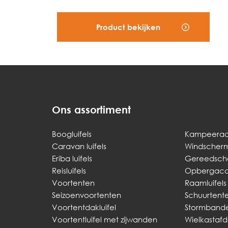
Product bekijken
Ons assortiment
Boogluifels
Kampeerac
Caravan luifels
Windscher
Eriba luifels
Gereedsch
Reisluifels
Opbergacce
Voortenten
Raamluifels
Seizoenvoortenten
Schuurtent
Voortentdakluifel
Stormband
Voortentluifel met zijwanden
Wielkastaf