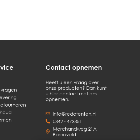
rvice
Contact opnemen
Heeft u een vraag over
onze producten? Dan kunt
 vragen
u hier contact met ons
levering
opnemen.
Retourneren
rhoud
Info@redatenten.nl
nemen
0342 - 473351
Marchandweg 21A
Barneveld