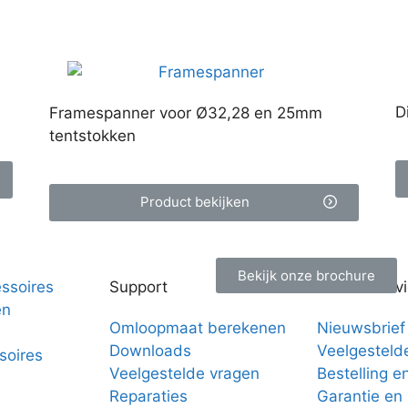
D
Framespanner voor Ø32,28 en 25mm
tentstokken
Product bekijken
Bekijk onze brochure
ssoires
Support
Klantenserv
en
Omloopmaat berekenen
Nieuwsbrief
Downloads
Veelgesteld
soires
Veelgestelde vragen
Bestelling e
Reparaties
Garantie en
n