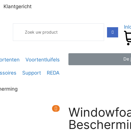
Klantgericht
In
De 
ortenten
Voortentluifels
ssoires
Support
REDA
herming
Windowfoa
Beschermi