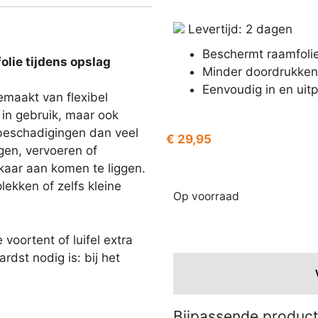
Levertijd: 2 dagen
Beschermt raamfoli
lie tijdens opslag
Minder doordrukken
Eenvoudig in en uit
emaakt van flexibel
 in gebruik, maar ook
beschadigingen dan veel
€
29,95
gen, vervoeren of
kaar aan komen te liggen.
ekken of zelfs kleine
Op voorraad
oortent of luifel extra
dst nodig is: bij het
Bijpassende produc