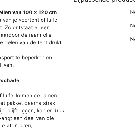
N
llen van 100 x 120 cm
.
van je voortent of luifel
N
t. Zo ontstaat er een
aardoor de raamfolie
N
e delen van de tent drukt.
ansport te beperken en
ijven.
uwschade
f luifel komen de ramen
het pakket daarna strak
d blijft liggen, kan er druk
angt een deel van die
re afdrukken,