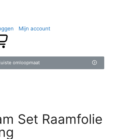
loggen
Mijn account
juiste omloopmaat
m Set Raamfolie
ng