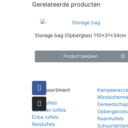
Gerelateerde producten
Storage bag (Opbergtas) 110×31×34cm
Product bekijken
Ons assortiment
Kampeeracce
Windscherm
Boogluifels
Gereedschap
Caravan luifels
Opbergacces
Eriba luifels
Raamluifels
Reisluifels
Schuurtente