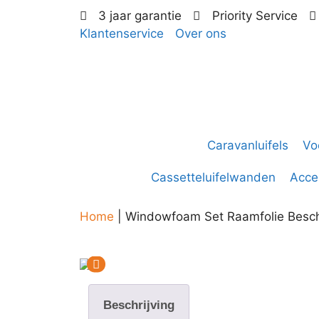
3 jaar garantie
Priority Service
Klantenservice
Over ons
Caravanluifels
Vo
Cassetteluifelwanden
Acce
Home
|
Windowfoam Set Raamfolie Besc
Beschrijving