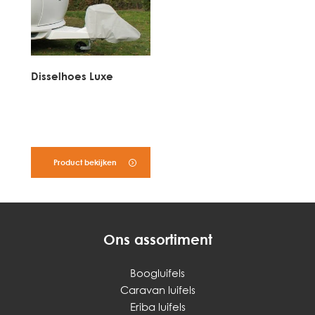
Disselhoes Luxe
Product bekijken
Ons assortiment
Boogluifels
Caravan luifels
Eriba luifels