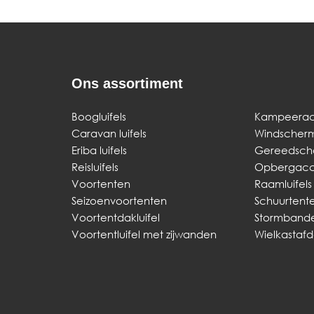
Ons assortiment
Boogluifels
Kampeerac
Caravan luifels
Windscher
Eriba luifels
Gereedsch
Reisluifels
Opbergacce
Voortenten
Raamluifels
Seizoenvoortenten
Schuurtent
Voortentdakluifel
Stormband
Voortentluifel met zijwanden
Wielkastaf