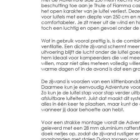
beschutting toe aan je Thule of Fiamma cass
het open karakter van je luifel verliest. De
voor luifels met een diepte van 250 cm en m
comfortabeler. Je zit meer uit de wind en 
toch een luchtig en open gevoel onder de l
Wat in gebruik vooral prettig is, is de comb
ventilatie. Een dichte zijwand schermt mee
uitvoering blijft de lucht onder de luifel 
hem ideaal voor kampeerders die wel meer
willen, maar niet alles meteen volledig wille
warme dagen of in de avond is dat een gro
De zijwand is voorzien van een klittenbands
Daarmee kun je eenvoudig Adventure voo
Zo kun je de luifel stap voor stap verder u
afsluitbare luifeltent. Juist dat maakt dit sys
alles in één keer te plaatsen, maar kunt de 
wanneer jij daar behoefte aan hebt.
Voor een strakke montage wordt de Adven
geleverd met een 28 mm aluminium rafters
doek netjes op, zodat de zijwand rustiger e
spanbanden met stalen D-ring zorgen voor ex