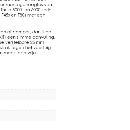
 voor montagehoogtes van
Thule 5000- en 6000-serie
F45s en F80s met een
van of camper, dan is de
IT) een slimme aanvulling.
 de verstelbare 25 mm
strak tegen het voertuig
en meer tochtvrije