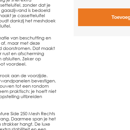
etteluifel, zonder dat je
ze gaaszijwand is bedoeld
aakt je cassetteluifel
Toevoeg
houdt dankzij het meshdoek
uifel.
inatie van beschutting en
r af, maar met deze
goed doorstromen. Dat maakt
 rust en afscherming
n afsluiten. Zeker op
ot voordeel.
trook aan de voorzijde.
rwandpanelen bevestigen.
itbouwen tot een rondom
teem praktisch: je hoeft niet
opstelling uitbreiden
ture Side 250 Mesh Rechts
tang. Daarmee span je het
n strakker hangt. De luxe
tra stabiliteit en een