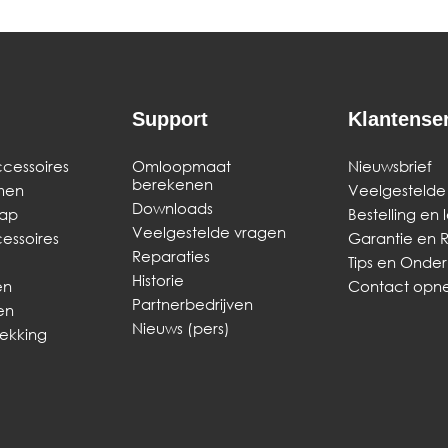
Support
Klantense
cessoires
Omloopmaat
Nieuwsbrief
berekenen
men
Veelgestelde
Downloads
ap
Bestelling en 
Veelgestelde vragen
ssoires
Garantie en 
Reparaties
Tips en Onde
Historie
en
Contact op
Partnerbedrijven
en
Nieuws (pers)
dekking