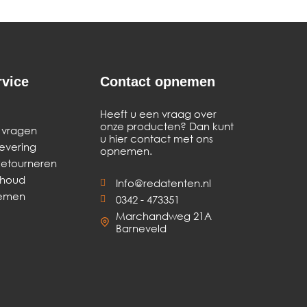
rvice
Contact opnemen
Heeft u een vraag over
onze producten? Dan kunt
 vragen
u hier contact met ons
levering
opnemen.
Retourneren
rhoud
Info@redatenten.nl
nemen
0342 - 473351
Marchandweg 21A
Barneveld