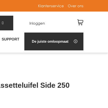
Klantenservice
Over ons
Inloggen
SUPPORT
De juiste omloopmaat
setteluifel Side 250