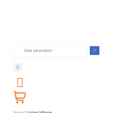
Home
|
Lazise Uitbouw