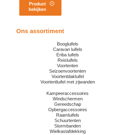
Product
bekijken
Ons assortiment
Boogluifels
Caravan luifels
Eriba luifels
Reisluifels
Voortenten
Seizoenvoortenten
Voortentdakluifel
Voortentluifel met zijwanden
Kampeeraccessoires
Windschermen
Gereedschap
Opbergaccessoires
Raamluifels
Schuurtenten
Stormbanden
Wielkastafdekking