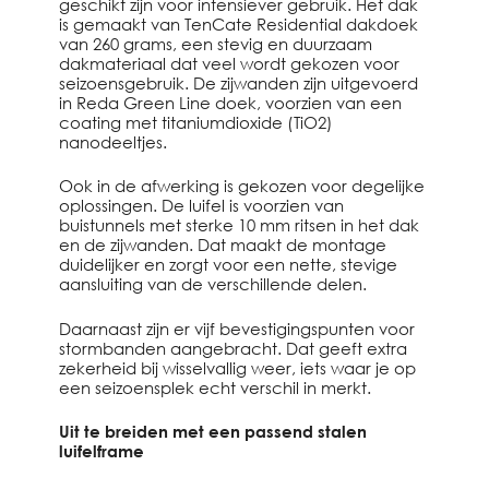
geschikt zijn voor intensiever gebruik. Het dak
is gemaakt van TenCate Residential dakdoek
van 260 grams, een stevig en duurzaam
dakmateriaal dat veel wordt gekozen voor
seizoensgebruik. De zijwanden zijn uitgevoerd
in Reda Green Line doek, voorzien van een
coating met titaniumdioxide (TiO2)
nanodeeltjes.
Ook in de afwerking is gekozen voor degelijke
oplossingen. De luifel is voorzien van
buistunnels met sterke 10 mm ritsen in het dak
en de zijwanden. Dat maakt de montage
duidelijker en zorgt voor een nette, stevige
aansluiting van de verschillende delen.
Daarnaast zijn er vijf bevestigingspunten voor
stormbanden aangebracht. Dat geeft extra
zekerheid bij wisselvallig weer, iets waar je op
een seizoensplek echt verschil in merkt.
Uit te breiden met een passend stalen
luifelframe