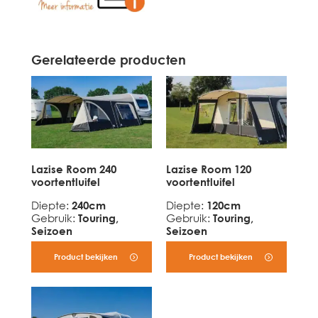
Gerelateerde producten
Lazise Room 240
Lazise Room 120
voortentluifel
voortentluifel
Diepte
:
240cm
Diepte
:
120cm
Gebruik
:
Touring,
Gebruik
:
Touring,
Seizoen
Seizoen
Product bekijken
Product bekijken