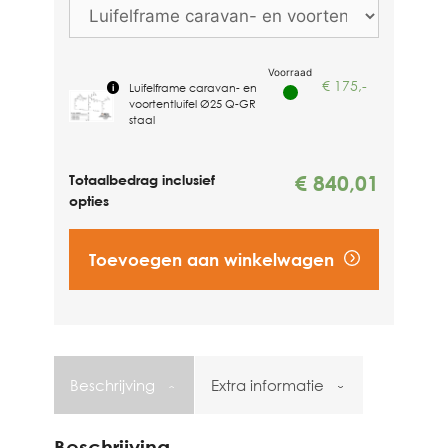
€
175,-
Luifelframe caravan- en
voortentluifel Ø25 Q-GR
staal
€
840,01
Totaalbedrag inclusief
opties
Toevoegen aan winkelwagen
Vind een dealer
Beschrijving
Extra informatie
Beschrijving