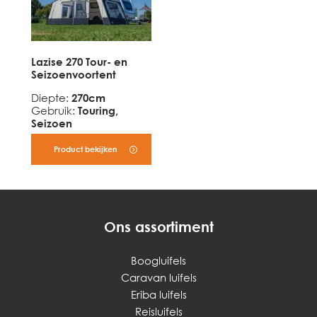
Lazise 270 Tour- en
Seizoenvoortent
Diepte
:
270cm
Gebruik
:
Touring,
Seizoen
Product bekijken
Ons assortiment
Boogluifels
Caravan luifels
Eriba luifels
Reisluifels